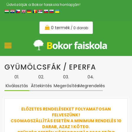
Üdvözöljük a Bokor faiskola honlapján!
0 termék
/ 0 darab
GYÜMÖLCSFÁK / EPERFA
01.
02.
03.
04.
Kiválasztás
Áttekintés
Megerősítés
Megrendelés
ELŐZETES RENDELÉSEKET FOLYAMATOSAN
FELVESZÜNK!
CSOMAGSZÁLLÍTÁS ESETÉN A MINIMUM RENDELÉS 10
DARAB, AZAZ 1 KÖTEG.