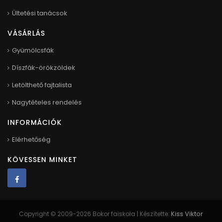
Ültetési tanácsok
VÁSÁRLÁS
Gyümölcsfák
Díszfák-örökzöldek
Letölthető fajtalista
Nagytételes rendelés
INFORMÁCIÓK
Elérhetőség
KÖVESSEN MINKET
Kiss Viktor
Copyright © 2009-2026 Bokor faiskola | Készítette: