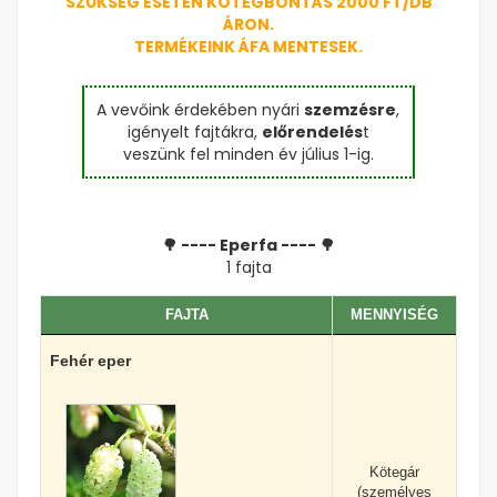
SZÜKSÉG ESETÉN KÖTEGBONTÁS 2000 FT/DB
ÁRON.
TERMÉKEINK ÁFA MENTESEK.
A vevőink érdekében nyári
szemzésre
,
igényelt fajtákra,
előrendelés
t
veszünk fel minden év július 1-ig.
🌳 ---- Eperfa ---- 🌳
1 fajta
FAJTA
MENNYISÉG
Fehér eper
Kötegár
(személyes