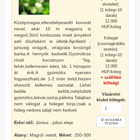
elvitellel):
(1 köteg=10
darab)
12.000
Középmagas,elterebélyesedő koronát
HUF/köteg
nevel, akár 10 m magasra is
megnő.Sűrű lombozata miatt árnyékot
Kötegár
adó díszfaként is ültetik.Áprilistól -
(csomagküldés
júniusig virágzik, virágzata lecsüngő
esetén):
barka.A hernyók kedvelik.Gyümölcse
(1 köteg=10
rövid kocsányon "lóg,
darab)
13.000
fehér,kellemesen édes, kb. 1 hónapon
HUF/köteg
át érik.A gyümölcs nyersen
+ szállítási
fogyasztható,de 1-2 órán belül,hiszen
költség!
elveszíti kellemes zamatát. Lehet
belőle befőtt,mélyhűtött
Vásárolni
gyümölcs,lekvár,szörp,pálinka.Talajban
kívánt kötegek:
nem válogat ,a hideget bírja,csak a
hideg-nedves talajt nem kedveli.
🛒 KOSÁRBA
Érési idő:
Június - július eleje
TESZEM
Alany:
Magról vetett,
Méret:
250-300